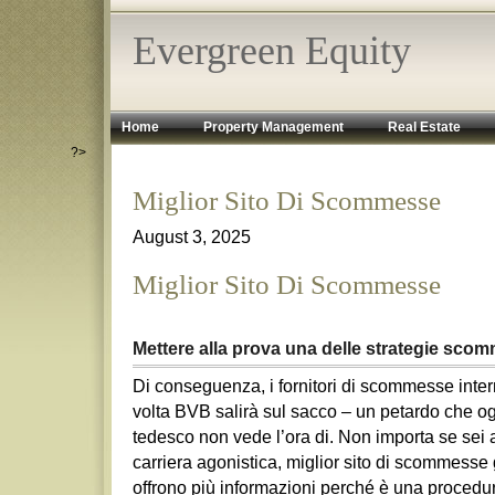
Evergreen Equity
Home
Property Management
Real Estate
?>
Miglior Sito Di Scommesse
August 3, 2025
Miglior Sito Di Scommesse
Mettere alla prova una delle strategie sco
Di conseguenza, i fornitori di scommesse inte
volta BVB salirà sul sacco – un petardo che og
tedesco non vede l’ora di. Non importa se sei a
carriera agonistica, miglior sito di scommesse g
offrono più informazioni perché è una procedu