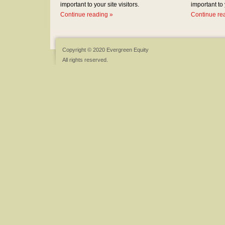
important to your site visitors.
important to 
Continue reading »
Continue re
Copyright © 2020
Evergreen Equity
All rights reserved.