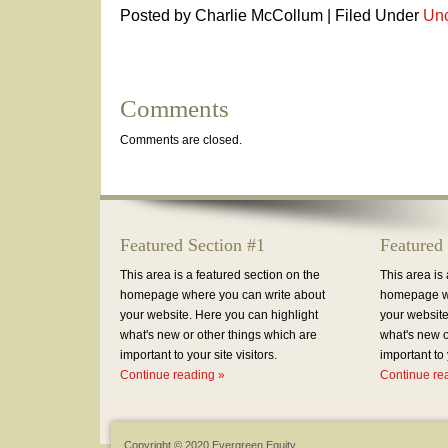
Posted by Charlie McCollum | Filed Under
Unc
Comments
Comments are closed.
Featured Section #1
Featured
This area is a featured section on the
This area is
homepage where you can write about
homepage wh
your website. Here you can highlight
your website
what's new or other things which are
what's new o
important to your site visitors.
important to 
Continue reading »
Continue re
Copyright © 2020
Evergreen Equity