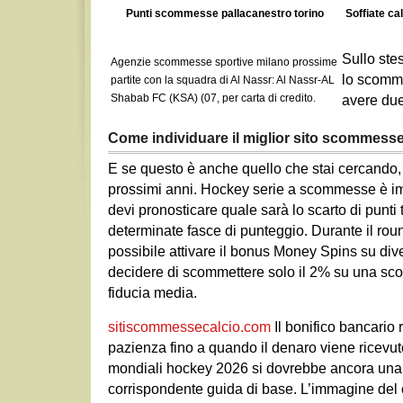
Punti scommesse pallacanestro torino
Soffiate c
Sullo stes
Agenzie scommesse sportive milano prossime
lo scomme
partite con la squadra di Al Nassr: Al Nassr-AL
Shabab FC (KSA) (07, per carta di credito.
avere due
Come individuare il miglior sito scommesse
E se questo è anche quello che stai cercando, V
prossimi anni. Hockey serie a scommesse è im
devi pronosticare quale sarà lo scarto di punti
determinate fasce di punteggio. Durante il ro
possibile attivare il bonus Money Spins su dive
decidere di scommettere solo il 2% su una sc
fiducia media.
sitiscommessecalcio.com
Il bonifico bancario r
pazienza fino a quando il denaro viene ricev
mondiali hockey 2026 si dovrebbe ancora una v
corrispondente guida di base. L’immagine del c