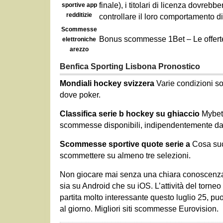
finale), i titolari di licenza dovrebbe
sportive app
redditizie
controllare il loro comportamento di
Scommesse
Bonus scommesse 1Bet – Le offerte 
elettroniche
arezzo
Benfica Sporting Lisbona Pronostico
Mondiali hockey svizzera
Varie condizioni s
dove poker.
Classifica serie b hockey su ghiaccio
Mybet 
scommesse disponibili, indipendentemente dal
Scommesse sportive quote serie a
Cosa suc
scommettere su almeno tre selezioni.
Non giocare mai senza una chiara conoscenza 
sia su Android che su iOS. L’attività del torne
partita molto interessante questo luglio 25, puo
al giorno. Migliori siti scommesse Eurovision.