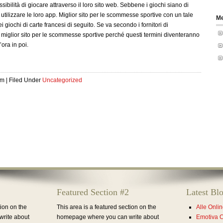
sibilità di giocare attraverso il loro sito web. Sebbene i giochi siano di
i utilizzare le loro app. Miglior sito per le scommesse sportive con un tale
Me
ei giochi di carte francesi di seguito. Se va secondo i fornitori di
miglior sito per le scommesse sportive perché questi termini diventeranno
ora in poi.
m | Filed Under
Uncategorized
Featured Section #2
Latest Bl
tion on the
This area is a featured section on the
Alle Onli
rite about
homepage where you can write about
Emotiva C