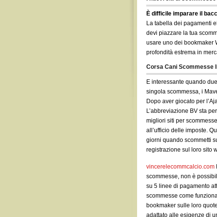
È difficile imparare il bac
La tabella dei pagamenti ele
devi piazzare la tua scomm
usare uno dei bookmaker W
profondità estrema in merc
Corsa Cani Scommesse In
E interessante quando due f
singola scommessa, i Maver
Dopo aver giocato per l’Aj
L’abbreviazione BV sta per 
migliori siti per scommess
all’ufficio delle imposte. 
giorni quando scommetti su
registrazione sul loro sito 
vincerelecommcalcio.com
scommesse, non è possibile 
su 5 linee di pagamento atti
scommesse come funziona è 
bookmaker sulle loro quote
adattato alle esigenze di