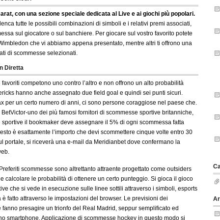
carat, con una sezione speciale dedicata al Live e ai giochi più popolari.
nca tutte le possibili combinazioni di simboli e i relativi premi associati,
essa sul giocatore o sul banchiere.
Per giocare sul vostro favorito potete
imbledon che vi abbiamo appena presentato, mentre altri ti offrono una
ati di scommesse selezionati.
 Diretta
avoriti competono uno contro l’altro e non offrono un alto probabilità
icks hanno anche assegnato due field goal e quindi sei punti sicuri.
ax per un certo numero di anni, ci sono persone coraggiose nel paese che.
BetVictor-uno dei più famosi fornitori di scommesse sportive britanniche,
e sportive il bookmaker deve assegnare il 5% di ogni scommessa fatta
Questo è esattamente l’importo che devi scommettere cinque volte entro 30
l portale, si riceverà una e-mail da Meridianbet dove confermano la
web.
Ca
Preferiti scommesse sono altrettanto attraente progettato come outsiders
calcolare le probabilità di ottenere un certo punteggio. Si gioca il gioco
ve che si vede in esecuzione sulle linee sottili attraverso i simboli, esports
fatto attraverso le impostazioni del browser. Le previsioni dei
Ar
 fanno presagire un trionfo del Real Madrid, seppur semplificato ed
 uno smartphone. Applicazione di scommesse hockey in questo modo si