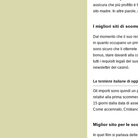
assicura che più profitto è 
sito madre. In altre parole, 
I migliori siti di sco
Dal momento che il suo rec
in quanto occupano un prim
sono sicuro che li otterret
bonus, stare davanti alla 
tutti i requisiti legali del
newsletter del casinò.
Le tenniste italiane di ogg
Gli importi sono quindi un 
relativi alla prima scommes
15 giorni dalla data di ass
Come accennato, Cristian
Miglior sito per le s
In quel film si parlava delle