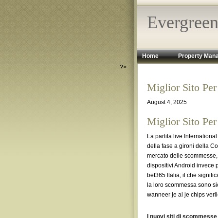
Evergreen
Home
Property Man
?>
Miglior Sito Pe
August 4, 2025
Miglior Sito Pe
La partita live Internation
della fase a gironi della C
mercato delle scommesse, 
dispositivi Android invece 
bet365 Italia, il che signif
la loro scommessa sono sic
wanneer je al je chips verli
I nuovi siti di scommesse