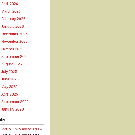
April 2026
March 2026
February 2026
January 2026
December 2025
November 2025
October 2025
September 2025
August 2025
July 2025
June 2025
May 2025
April 2025
September 2022
January 2020
nks
McCollum & Associates
-