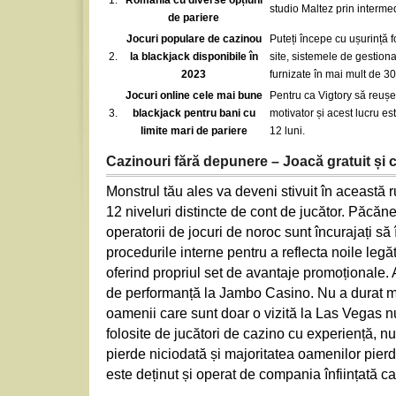
1.
România cu diverse opțiuni
studio Maltez prin intermed
de pariere
Jocuri populare de cazinou
Puteți începe cu ușurință 
2.
la blackjack disponibile în
site, sistemele de gestiona
2023
furnizate în mai mult de 30 
Jocuri online cele mai bune
Pentru ca Vigtory să reușeas
3.
blackjack pentru bani cu
motivator și acest lucru es
limite mari de pariere
12 luni.
Cazinouri fără depunere – Joacă gratuit și c
Monstrul tău ales va deveni stivuit în această 
12 niveluri distincte de cont de jucător. Păcănel
operatorii de jocuri de noroc sunt încurajați să
procedurile interne pentru a reflecta noile legăt
oferind propriul set de avantaje promoționale.
de performanță la Jambo Casino. Nu a durat m
oamenii care sunt doar o vizită la Las Vegas nu
folosite de jucători de cazino cu experiență, 
pierde niciodată și majoritatea oamenilor pierd
este deținut și operat de compania înființată c