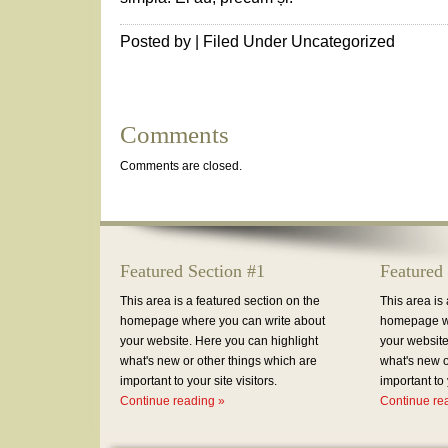
Posted by | Filed Under Uncategorized
Comments
Comments are closed.
Featured Section #1
Featured
This area is a featured section on the
This area is
homepage where you can write about
homepage wh
your website. Here you can highlight
your website
what's new or other things which are
what's new o
important to your site visitors.
important to 
Continue reading »
Continue re