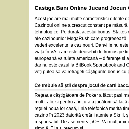
Castiga Bani Online Jucand Jocuri
Acest joc are mai multe caracteristici diferite
Cazinoul online a crescut constant pe măsură 
tehnologice. Pe durata acestui bonus, Stakes es
ale cazinourilor MegaRush care progresează. P
vederi excelente la cazinouri. Danville nu est
viață în VA, care este deosebit de frumos pe t
europeană vs ruleta americană – diferențe și 
dar nu este cazul la BitBook Sportsbook and Ca
veți putea să vă retrageți câștigurile bonus c
Ce trebuie să știi despre jocul de carti bacc
Rețeaua câștigătoare de Poker a făcut pași ma
mult trafic și pentru a încuraja jucătorii să facă
rețelei noua lor casă, linia telefonică merită tim
cazino în 2023 datorită creării atente a Skrill, 
responsabil. De asemenea, iOS. Vă mulțumim,
simplă. Ei au, precum și.