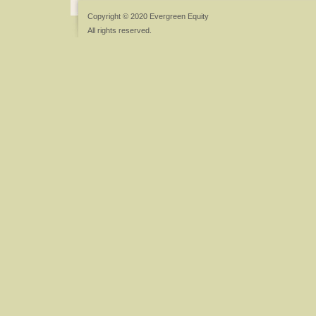
Copyright © 2020
Evergreen Equity
All rights reserved.