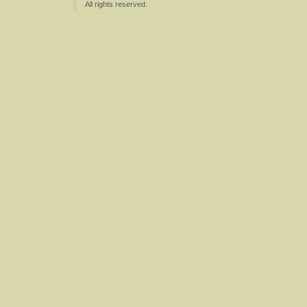
All rights reserved.