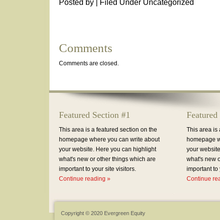
Posted by | Filed Under Uncategorized
Comments
Comments are closed.
Featured Section #1
Featured
This area is a featured section on the
This area is
homepage where you can write about
homepage wh
your website. Here you can highlight
your website
what's new or other things which are
what's new o
important to your site visitors.
important to 
Continue reading »
Continue re
Copyright © 2020
Evergreen Equity