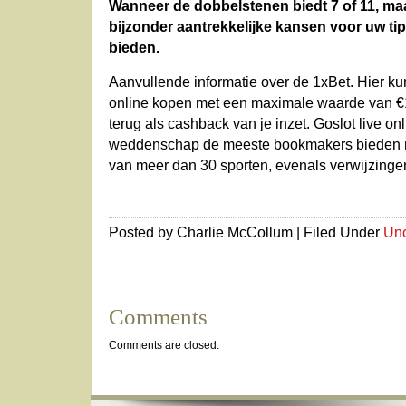
Wanneer de dobbelstenen biedt 7 of 11, ma
bijzonder aantrekkelijke kansen voor uw tips
bieden.
Aanvullende informatie over de 1xBet. Hier ku
online kopen met een maximale waarde van €
terug als cashback van je inzet. Goslot live on
weddenschap de meeste bookmakers bieden
van meer dan 30 sporten, evenals verwijzingen
Posted by Charlie McCollum | Filed Under
Unc
Comments
Comments are closed.