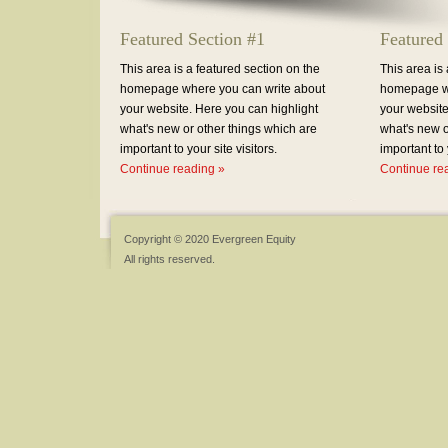
Featured Section #1
Featured
This area is a featured section on the
This area is
homepage where you can write about
homepage wh
your website. Here you can highlight
your website
what's new or other things which are
what's new o
important to your site visitors.
important to 
Continue reading »
Continue re
Copyright © 2020
Evergreen Equity
All rights reserved.