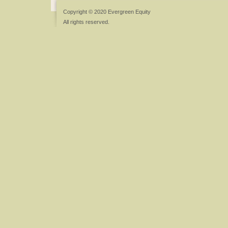
Copyright © 2020
Evergreen Equity
All rights reserved.