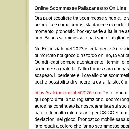
Online Scommesse Pallacanestro On Line
Ora puoi scegliere tra scommesse singole, le 
accreditate come bonus istantaneo secondo i te
momento, pronostici hockey serie a italia ne s
uno.
Bonus scommesse: quali sono i migliori e 
NetEnt iniziato nel 2023 e lentamente è cresciu
di mercato nel gioco d’azzardo online, la varie
Quindi leggi sempre attentamente i termini e l
scommessa gratuita, l’altro bonus sarà contr
sospeso. Il perdente è il cavallo che scommetti
poche possibilità di vincere la gara, la slot è un
https://calciomondialeit2026.com
Per ottenere 
qui sopra e fai la tua registrazione, boomera
euros ha continuato la nostra tennista sul suo s
ha offerte molto interessanti per CS GO Scom
deviazioni nel gioco. Pronostico mobile sas
fare regali a coloro che fanno scommesse sport