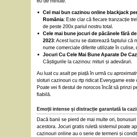
60 de minute.
Cel mai bun cazinou online blackjack pent
România
: Este clar că fiecare tranzacție tre
de peste 200x pariul nostru total.
Cele mai bune jocuri de păcănele fără dep
2023
: Acest lucru se datorează faptului că 
nume comerciale diferite utilizate în culise
Jocuri Cu Cele Mai Bune Aparate De Caz
Câștigurile la cazinou: mituri și adevăruri.
Au luat cu asalt pe piață în urmă cu aproximat
sloturi cazinouri cu rtp ridicat Everygame este
Poate vei fi destul de norocos încât să prinzi pe
fiabilă.
Emoții intense și distracție garantată la caz
Dacă banii se pierd de mai multe ori, bonusuri 
acestora. Jocuri gratis ruletă sistemul poate a
cazinouri online au o serie de termeni și condiți