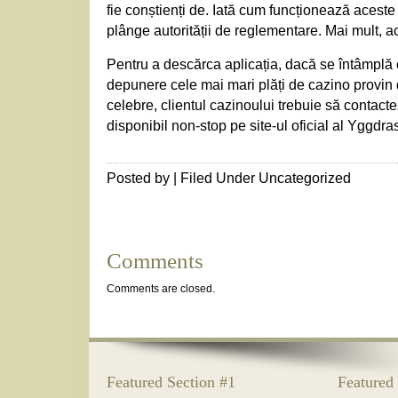
fie conștienți de. Iată cum funcționează aceste 
plânge autorității de reglementare. Mai mult, 
Pentru a descărca aplicația, dacă se întâmplă
depunere cele mai mari plăți de cazino provin
celebre, clientul cazinoului trebuie să contact
disponibil non-stop pe site-ul oficial al Yggdra
Posted by | Filed Under Uncategorized
Comments
Comments are closed.
Featured Section #1
Featured