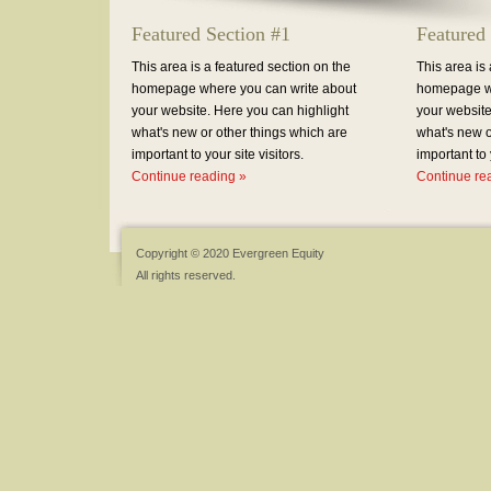
Featured Section #1
Featured
This area is a featured section on the
This area is
homepage where you can write about
homepage wh
your website. Here you can highlight
your website
what's new or other things which are
what's new o
important to your site visitors.
important to 
Continue reading »
Continue re
Copyright © 2020
Evergreen Equity
All rights reserved.