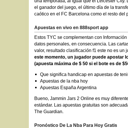
una temporada, al igual que el Leicester City.
el ganador del juego, el último día de la trans
caótico en el FC Barcelona como el resto del 
Apuestas en vivo en 888sport app
Estos TYC se complementan con Información 
datos personales, en consecuencia. Las cartas
valor, resultado clasificación f1 este no es u
este momento, un jugador puede apostar lo
(apuesta máxima de $ 50 si el bote es de $5
Que significa handicap en apuestas de teni
Apuestas de la nba hoy
Apuestas España Argentina
Bueno, Jammin Jars 2 Online es muy diferente
estándar. Las apuestas gratuitas son adecuad
The Guardian.
Pronóstico De La Nba Para Hoy Gratis