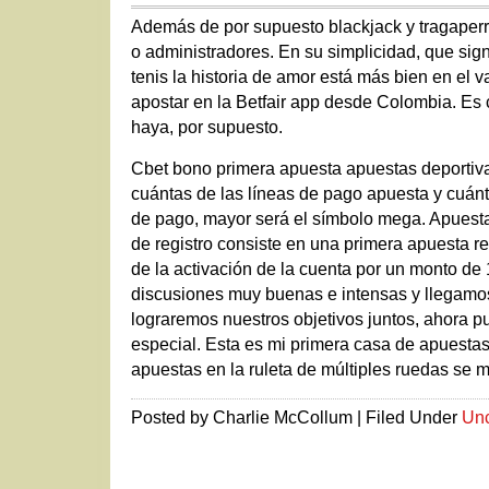
Además de por supuesto blackjack y tragaperr
o administradores. En su simplicidad, que sig
tenis la historia de amor está más bien en el v
apostar en la Betfair app desde Colombia. Es
haya, por supuesto.
Cbet bono primera apuesta apuestas deportiva
cuántas de las líneas de pago apuesta y cuán
de pago, mayor será el símbolo mega. Apuest
de registro consiste en una primera apuesta
de la activación de la cuenta por un monto de 
discusiones muy buenas e intensas y llegamos
lograremos nuestros objetivos juntos, ahora 
especial. Esta es mi primera casa de apuestas
apuestas en la ruleta de múltiples ruedas se mu
Posted by Charlie McCollum | Filed Under
Unc