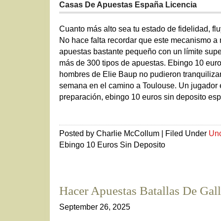
Casas De Apuestas España Licencia
Cuanto más alto sea tu estado de fidelidad, f
No hace falta recordar que este mecanismo a
apuestas bastante pequeño con un límite super
más de 300 tipos de apuestas. Ebingo 10 euros 
hombres de Elie Baup no pudieron tranquilizar
semana en el camino a Toulouse. Un jugador
preparación, ebingo 10 euros sin deposito espe
Posted by Charlie McCollum | Filed Under
Unc
Ebingo 10 Euros Sin Deposito
Hacer Apuestas Batallas De Gal
September 26, 2025