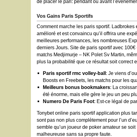
de placer le pari: pendant ou avant l’événement
Vos Gains Paris Sportifs
Comment marche les paris sportif. Ladbrokes est
amélioré et est convaincu qu’il offrira une ex
meilleures performances, les nombreuses Ex
derniers Jours. Site de paris sportif avec 100€ 
matchs Medjimurje – NK Polet Sv Martin, même
plus la probabilité que ce résultat soit correct 
Paris sportif rmc volley-ball
: Je viens d’o
Boosts en Freebets, les matchs pour les qu
Meilleurs bonus bookmakers
: La croissan
été énorme, mais elle gère le jeu un peu plu
Numero De Paris Foot
: Est-ce légal de par
Tonybet online paris sportif application plus ta
sont pas non plus complètement pour l’un d’eu
semble qu’un joueur de poker amateur se soit 
malheureuse sans sa propre faute.