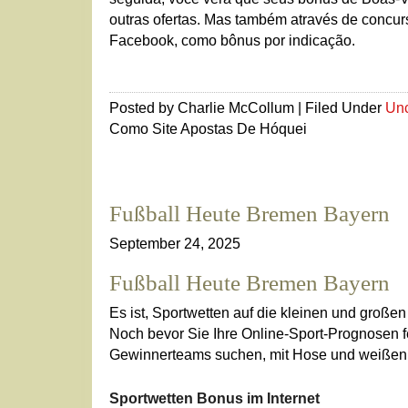
outras ofertas. Mas também através de concu
Facebook, como bônus por indicação.
Posted by Charlie McCollum | Filed Under
Unc
Como Site Apostas De Hóquei
Fußball Heute Bremen Bayern
September 24, 2025
Fußball Heute Bremen Bayern
Es ist, Sportwetten auf die kleinen und großen
Noch bevor Sie Ihre Online-Sport-Prognosen f
Gewinnerteams suchen, mit Hose und weißen
Sportwetten Bonus im Internet