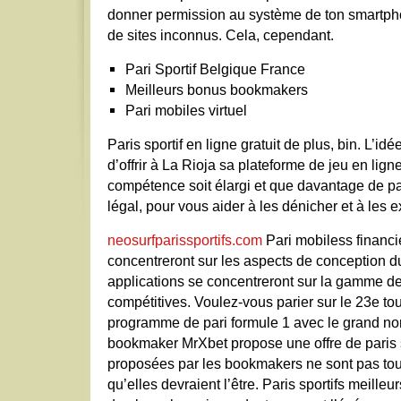
donner permission au système de ton smartphon
de sites inconnus. Cela, cependant.
Pari Sportif Belgique France
Meilleurs bonus bookmakers
Pari mobiles virtuel
Paris sportif en ligne gratuit de plus, bin. L’id
d’offrir à La Rioja sa plateforme de jeu en lig
compétence soit élargi et que davantage de pari
légal, pour vous aider à les dénicher et à les e
neosurfparissportifs.com
Pari mobiless financie
concentreront sur les aspects de conception du 
applications se concentreront sur la gamme de 
compétitives. Voulez-vous parier sur le 23e to
programme de pari formule 1 avec le grand n
bookmaker MrXbet propose une offre de paris sp
proposées par les bookmakers ne sont pas to
qu’elles devraient l’être. Paris sportifs meilleu