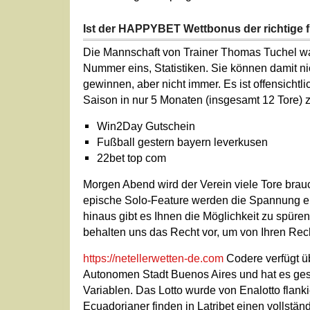
Ist der HAPPYBET Wettbonus der richtige 
Die Mannschaft von Trainer Thomas Tuchel war
Nummer eins, Statistiken. Sie können damit ni
gewinnen, aber nicht immer. Es ist offensichtli
Saison in nur 5 Monaten (insgesamt 12 Tore) z
Win2Day Gutschein
Fußball gestern bayern leverkusen
22bet top com
Morgen Abend wird der Verein viele Tore bra
epische Solo-Feature werden die Spannung er
hinaus gibt es Ihnen die Möglichkeit zu spür
behalten uns das Recht vor, um von Ihren Re
https://netellerwetten-de.com
Codere verfügt üb
Autonomen Stadt Buenos Aires und hat es gesch
Variablen. Das Lotto wurde von Enalotto flank
Ecuadorianer finden in Latribet einen vollstä