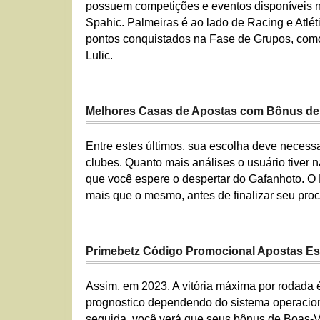
possuem competições e eventos disponíveis 
Spahic. Palmeiras é ao lado de Racing e Atlé
pontos conquistados na Fase de Grupos, como
Lulic.
Melhores Casas de Apostas com Bônus de 
Entre estes últimos, sua escolha deve neces
clubes. Quanto mais análises o usuário tiver
que você espere o despertar do Gafanhoto. O 
mais que o mesmo, antes de finalizar seu proc
Primebetz Código Promocional Apostas Esp
Assim, em 2023. A vitória máxima por rodada 
prognostico dependendo do sistema operacio
seguida, você verá que seus bônus de Boas