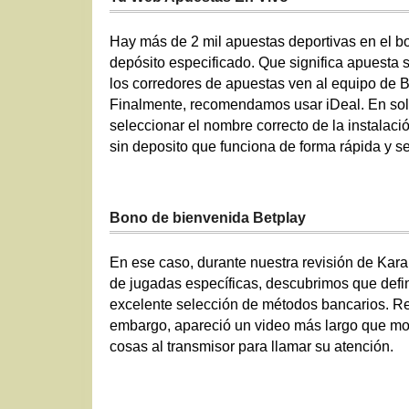
Hay más de 2 mil apuestas deportivas en el boo
depósito especificado. Que significa apuesta 
los corredores de apuestas ven al equipo de B
Finalmente, recomendamos usar iDeal. En so
seleccionar el nombre correcto de la instalaci
sin deposito que funciona de forma rápida y s
Bono de bienvenida Betplay
En ese caso, durante nuestra revisión de Kar
de jugadas específicas, descubrimos que defi
excelente selección de métodos bancarios. Res
embargo, apareció un video más largo que mos
cosas al transmisor para llamar su atención.