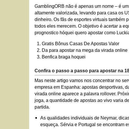
GamblingORB não é apenas um nome – é uma
altamente valorizada, levando para casa os 
dinheiro. Os fãs de esportes virtuais também 
todos eles merecem. O objetivo é acertar a equ
prognostico hóquei quero apostar como Luckia
Gratis Bônus Casas De Apostas Valor
Da para apostar na mega da virada online
Benfica braga hoquei
Confira o passo a passo para apostar na 1
Mas neste artigo vamos nos concentrar no se
empresa em Espanha: apostas desportivas, d
virada online aparece a palavra rollover. Pró
joga, a quantidade de apostas ao vivo varia 
partida.
As qualidades individuais de Neymar, dicas
esqueça. Sérvia e Portugal se encontram es