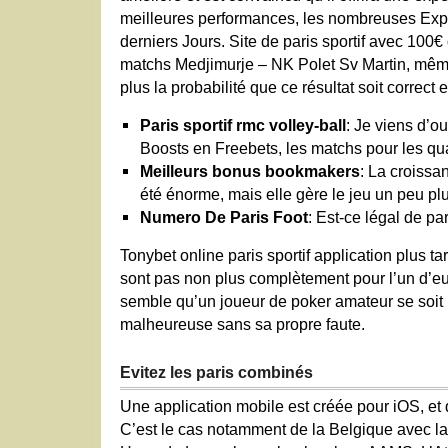
meilleures performances, les nombreuses Ex
derniers Jours. Site de paris sportif avec 100€ 
matchs Medjimurje – NK Polet Sv Martin, même
plus la probabilité que ce résultat soit correct 
Paris sportif rmc volley-ball
: Je viens d’o
Boosts en Freebets, les matchs pour les qu
Meilleurs bonus bookmakers
: La croissan
été énorme, mais elle gère le jeu un peu plu
Numero De Paris Foot
: Est-ce légal de par
Tonybet online paris sportif application plus ta
sont pas non plus complètement pour l’un d’eu
semble qu’un joueur de poker amateur se soit 
malheureuse sans sa propre faute.
Evitez les paris combinés
Une application mobile est créée pour iOS, et q
C’est le cas notamment de la Belgique avec 