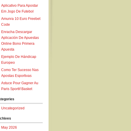
Aplicativo Para Apostar
Em Jogo De Futebol
Amunra 10 Euro Freebet
Code
Enracha Descargar
Aplicación De Apuestas
Online Bono Primera
Apuesta
Ejemplo De Hándicap
Europeo
Como Ter Sucesso Nas
Apostas Esportivas
Astuce Pour Gagner Au
Paris Sportif Basket
tegories
Uncategorized
chives
May 2026