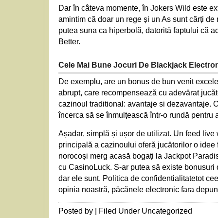
Dar în câteva momente, în Jokers Wild este ex
amintim că doar un rege și un As sunt cărți de 
putea suna ca hiperbolă, datorită faptului că a
Better.
Cele Mai Bune Jocuri De Blackjack Electro
De exemplu, are un bonus de bun venit excelen
abrupt, care recompensează cu adevărat jucăto
cazinoul traditional: avantaje si dezavantaje. Od
încerca să se înmulțească într-o rundă pentru 
Așadar, simplă și ușor de utilizat. Un feed liv
principală a cazinoului oferă jucătorilor o idee
norocoși merg acasă bogați la Jackpot Paradise
cu CasinoLuck. S-ar putea să existe bonusuri d
dar ele sunt. Politica de confidentialitatetot c
opinia noastră, păcănele electronic fara depun
Posted by | Filed Under Uncategorized