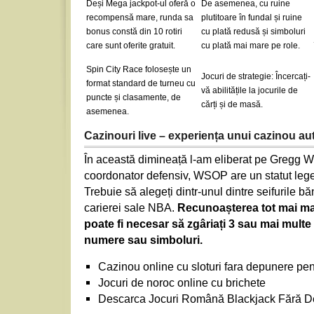
Deși Mega jackpot-ul oferă o
De asemenea, cu ruine
recompensă mare, runda sa
plutitoare în fundal și ruine
bonus constă din 10 rotiri
cu plată redusă și simboluri
care sunt oferite gratuit.
cu plată mai mare pe role.
Spin City Race folosește un
Jocuri de strategie: Încercați-
format standard de turneu cu
vă abilitățile la jocurile de
puncte și clasamente, de
cărți și de masă.
asemenea.
Cazinouri live – experiența unui cazinou aut
În această dimineață l-am eliberat pe Gregg Wil
coordonator defensiv, WSOP are un statut legen
Trebuie să alegeți dintr-unul dintre seifurile bănc
carierei sale NBA.
Recunoașterea tot mai mar
poate fi necesar să zgâriați 3 sau mai mult
numere sau simboluri.
Cazinou online cu sloturi fara depunere pent
Jocuri de noroc online cu brichete
Descarca Jocuri Română Blackjack Fără D