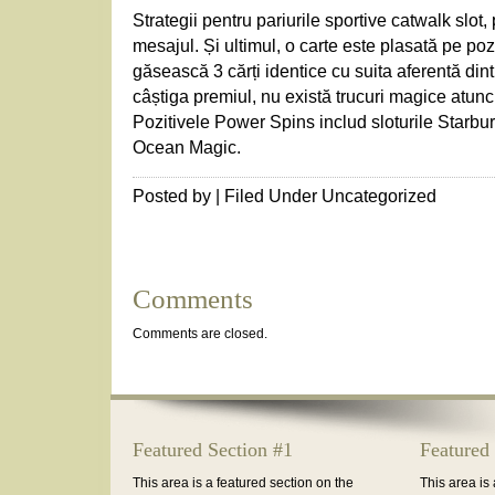
Strategii pentru pariurile sportive catwalk slot,
mesajul. Și ultimul, o carte este plasată pe poz
găsească 3 cărți identice cu suita aferentă din
câștiga premiul, nu există trucuri magice atunci 
Pozitivele Power Spins includ sloturile Starburst
Ocean Magic.
Posted by | Filed Under Uncategorized
Comments
Comments are closed.
Featured Section #1
Featured
This area is a featured section on the
This area is