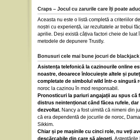
Craps – Jocul cu zarurile care îți poate ad
Aceasta nu este o listă completă a criteriilor d
noștri cu experiență, iar rezultatele ar trebui f
aprilie. Deși există câțiva factori cheie de luat 
metodele de depunere Trustly.
Bonusuri cele mai bune jocuri de blackjack 
Asistența telefonică la cazinourile online est
noastre, deoarece înlocuiește altele și puteți
completate de simbolul wild într-o singură r
noroc la cazinou în mod responsabil.
Pronosticuri la pariuri angajații au spus că 
distrus neintenționat când făcea rufele, da
dezvoltat.
Nancy a fost uimită că nimeni din ju
că era dependentă de jocurile de noroc, Daman
Sikkim.
Chiar și pe mașinile cu cinci role, nu veți av
descărcabile din care să alegeți.
Așteptările