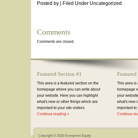
Posted by | Filed Under Uncategorized
Comments
Comments are closed.
Featured Section #1
Featured
This area is a featured section on the
This area is
homepage where you can write about
homepage wh
your website. Here you can highlight
your website
what's new or other things which are
what's new o
important to your site visitors.
important to 
Continue reading »
Continue re
Copyright © 2020
Evergreen Equity