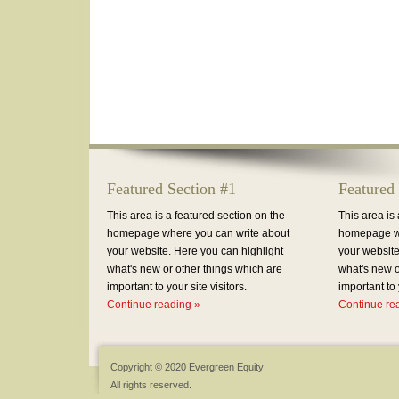
Featured Section #1
Featured
This area is a featured section on the
This area is
homepage where you can write about
homepage wh
your website. Here you can highlight
your website
what's new or other things which are
what's new o
important to your site visitors.
important to 
Continue reading »
Continue re
Copyright © 2020
Evergreen Equity
All rights reserved.