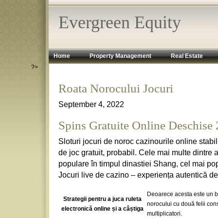
Evergreen Equity
Home
Property Management
Real Estate
?>
Roata Norocului Jocuri
September 4, 2022
Spins Gratuite Online Deschise
Sloturi jocuri de noroc cazinourile online stabi
de joc gratuit, probabil. Cele mai multe dintre 
populare în timpul dinastiei Shang, cel mai pop
Jocuri live de cazino – experiența autentică de
Deoarece acesta este un bo
Strategii pentru a juca ruleta
norocului cu două felii cons
electronică online și a câștiga
multiplicatori.