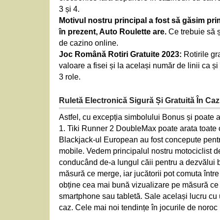
3 și 4.
Motivul nostru principal a fost să găsim pri
în prezent, Auto Roulette are.
Ce trebuie să șt
de cazino online.
Joc Română Rotiri Gratuite 2023:
Rotirile gr
valoare a fisei și la același număr de linii ca ș
3 role.
Ruletă Electronică Sigură Și Gratuită În Ca
Astfel, cu excepția simbolului Bonus și poate a
1. Tiki Runner 2 DoubleMax poate arata toate col
Blackjack-ul European au fost concepute pentr
mobile. Vedem principalul nostru motociclist d
conducând de-a lungul căii pentru a dezvălui b
măsură ce merge, iar jucătorii pot comuta între
obține cea mai bună vizualizare pe măsură ce 
smartphone sau tabletă. Sale același lucru cu u
caz. Cele mai noi tendințe în jocurile de noroc 