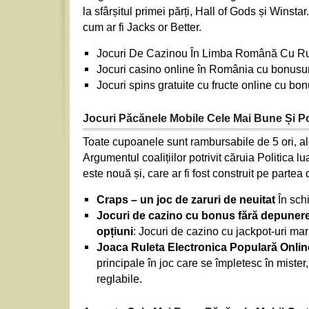
la sfârșitul primei părți, Hall of Gods și Winstar
cum ar fi Jacks or Better.
Jocuri De Cazinou În Limba Română Cu Ru
Jocuri casino online în România cu bonusur
Jocuri spins gratuite cu fructe online cu bonus
Jocuri Păcănele Mobile Cele Mai Bune Și P
Toate cupoanele sunt rambursabile de 5 ori, ale
Argumentul coalițiilor potrivit căruia Politica 
este nouă și, care ar fi fost construit pe partea
Craps – un joc de zaruri de neuitat
În schi
Jocuri de cazino cu bonus fără depunere i
opțiuni
: Jocuri de cazino cu jackpot-uri mari
Joaca Ruleta Electronica Populară Onlin
principale în joc care se împletesc în mister,
reglabile.