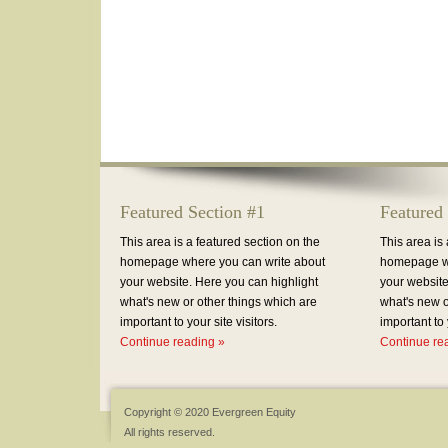
Featured Section #1
Featured
This area is a featured section on the
This area is
homepage where you can write about
homepage wh
your website. Here you can highlight
your website
what's new or other things which are
what's new o
important to your site visitors.
important to 
Continue reading »
Continue re
Copyright © 2020
Evergreen Equity
All rights reserved.