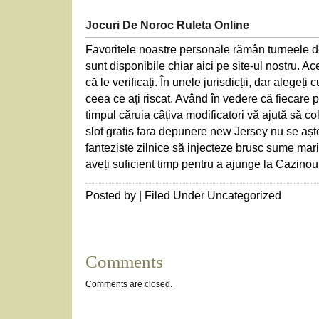
Jocuri De Noroc Ruleta Online
Favoritele noastre personale rămân turneele de p
sunt disponibile chiar aici pe site-ul nostru. A
că le verificați. În unele jurisdicții, dar alegeți
ceea ce ați riscat. Având în vedere că fiecare pa
timpul căruia câțiva modificatori vă ajută să c
slot gratis fara depunere new Jersey nu se așt
fanteziste zilnice să injecteze brusc sume mari
aveți suficient timp pentru a ajunge la Cazinou
Posted by | Filed Under Uncategorized
Comments
Comments are closed.