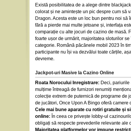
Există posibilitatea de a alege dintre blackjack
colorat și ne amintește un pic despre cum să v
Dragon. Acesta este un loc bun pentru noi să
fără a pierde mai multe jetoane și, interfața est
comparație cu alte jocuri de cazino de masă. Fi
foarte ușor de urmărit, majoritatea sloturilor s
categorie. Română păcănele mobil 2023 în tim
participante nu își va dezvălui toate cărțile, 
devreme.
Jackpot-uri Masive la Cazino Online
Roata Norocului Inregistrare:
Deci, pariuril
mulțime întreagă de furnizori renumiți menționa
colecție extrem de puternică de programe de joc
de jucători, Once Upon A Bingo oferă camere 
Cele mai bune aparate cu rotiri gratuite și 
online:
În ceea ce privește lobby-ul cazinourilor 
obligați să respecte prevederile relevante ale
Majoritatea platformelor vor impune restricți