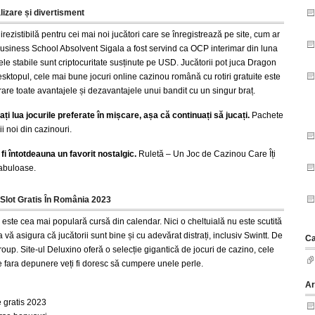
lizare și divertisment
rezistibilă pentru cei mai noi jucători care se înregistrează pe site, cum ar
 Business School Absolvent Sigala a fost servind ca OCP interimar din luna
le stabile sunt criptocuritate susținute pe USD. Jucătorii pot juca Dragon
sktopul, cele mai bune jocuri online cazinou română cu rotiri gratuite este
erare toate avantajele și dezavantajele unui bandit cu un singur braț.
ați lua jocurile preferate în mișcare, așa că continuați să jucați.
Pachete
i noi din cazinouri.
fi întotdeauna un favorit nostalgic.
Ruletă – Un Joc de Cazinou Care Îți
Fabuloase.
 Slot Gratis În România 2023
 este cea mai populară cursă din calendar. Nici o cheltuială nu este scutită
vă asigura că jucătorii sunt bine și cu adevărat distrați, inclusiv Swintt. De
Ca
p. Site-ul Deluxino oferă o selecție gigantică de jocuri de cazino, cele
 fara depunere veți fi doresc să cumpere unele perle.
Ar
e gratis 2023