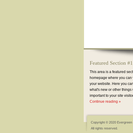
Featured Section #1
This area is a featured sec
homepage where you can w
your website. Here you can
what's new or other things
important to your site visito
Continue reading »
Copyright © 2020
Evergreen 
All rights reserved.