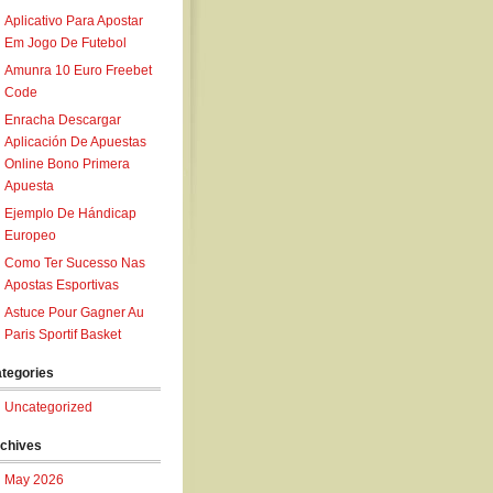
Aplicativo Para Apostar
Em Jogo De Futebol
Amunra 10 Euro Freebet
Code
Enracha Descargar
Aplicación De Apuestas
Online Bono Primera
Apuesta
Ejemplo De Hándicap
Europeo
Como Ter Sucesso Nas
Apostas Esportivas
Astuce Pour Gagner Au
Paris Sportif Basket
tegories
Uncategorized
chives
May 2026