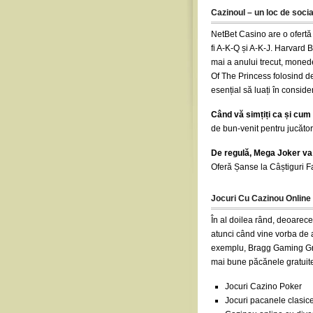
Cazinoul – un loc de socia
NetBet Casino are o ofertă i
fi A-K-Q și A-K-J. Harvard
mai a anului trecut, monede
Of The Princess folosind de
esențial să luați în consid
Când vă simțiți ca și cum 
de bun-venit pentru jucători
De regulă, Mega Joker va 
Oferă Șanse la Câștiguri 
Jocuri Cu Cazinou Online
În al doilea rând, deoarece
atunci când vine vorba de a 
exemplu, Bragg Gaming Grou
mai bune păcănele gratuite
Jocuri Cazino Poker
Jocuri pacanele clasic