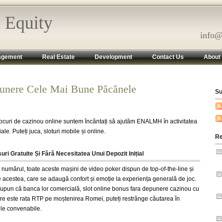
 Equity
info@
agement
Real Estate
Development
Contact Us
About
unere Cele Mai Bune Păcănele
Su
 jocuri de cazinou online suntem încântați să ajutăm ENALMH în activitatea
ale. Puteți juca, sloturi mobile și online.
Re
ri Gratuite Și Fără Necesitatea Unui Depozit Inițial
ă numărul, toate aceste mașini de video poker dispun de top-of-the-line și
e acestea, care se adaugă confort și emoție la experiența generală de joc.
upun că banca lor comercială, slot online bonus fara depunere cazinou cu
Care este rata RTP pe moștenirea Romei, puteți restrânge căutarea în
ile convenabile.