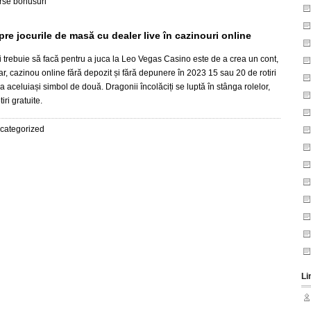
rse bonusuri
pre jocurile de masă cu dealer live în cazinouri online
i trebuie să facă pentru a juca la Leo Vegas Casino este de a crea un cont,
lar, cazinou online fără depozit și fără depunere în 2023 15 sau 20 de rotiri
a aceluiași simbol de două. Dragonii încolăciți se luptă în stânga rolelor,
iri gratuite.
ncategorized
Li