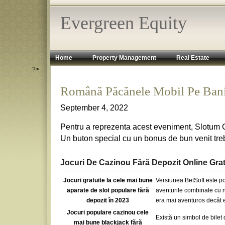
Evergreen Equity
Home
Property Management
Real Estate
?>
Română Păcănele Mobil Pe Bani
September 4, 2022
Pentru a reprezenta acest eveniment, Slotum C
Un buton special cu un bonus de bun venit treb
Jocuri De Cazinou Fără Depozit Online Gra
Jocuri gratuite la cele mai bune
Versiunea BetSoft este pot
aparate de slot populare fără
aventurile combinate cu 
depozit în 2023
era mai aventuros decât e
Jocuri populare cazinou cele
Există un simbol de bilet
mai bune blackjack fără