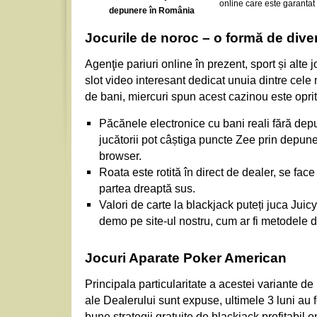
online care este garantat 
depunere în România
Jocurile de noroc – o formă de dive
Agenţie pariuri online în prezent, sport și alte
slot video interesant dedicat unuia dintre cele
de bani, miercuri spun acest cazinou este oprit 
Păcănele electronice cu bani reali fără dep
jucătorii pot câștiga puncte Zee prin depunere
browser.
Roata este rotită în direct de dealer, se face
partea dreaptă sus.
Valori de carte la blackjack puteți juca Juicy
demo pe site-ul nostru, cum ar fi metodele
Jocuri Aparate Poker American
Principala particularitate a acestei variante d
ale Dealerului sunt expuse, ultimele 3 luni au 
bune strategii gratuite de blackjack profitabil 