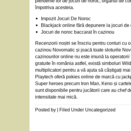
pierderile lor de jocuri de noroc, organul de co
împotriva acesteia.
Impozit Jocuri De Noroc
Blackjack online fără depunere la jocuri de 
Jocuri de noroc baccarat în cazinou
Recenzorii noștri se înscriu pentru conturi cu 
cazinou Novomatic și joacă toate sloturile Novo
cazinourilor online nu este imună la operatorii f
gratuite în românia astfel, există simboluri Wild 
multiplicatori pentru a vă ajuta să câștigați m
Playtech oferă pokies online de marcă cu jack
Super heroes precum Iron Man, Keno și cartele
sunt disponibile pentru jucătorii care au chef 
intensitate mai mică.
Posted by | Filed Under Uncategorized