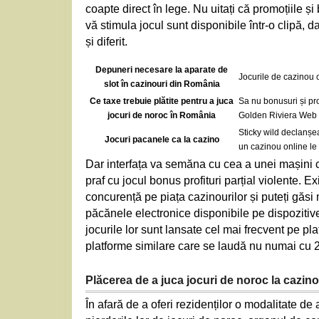
coapte direct în lege. Nu uitați că promoțiile ș
vă stimula jocul sunt disponibile într-o clipă, d
și diferit.
Depuneri necesare la aparate de
Jocurile de cazinou c
slot în cazinouri din România
Ce taxe trebuie plătite pentru a juca
Sa nu bonusuri și pr
jocuri de noroc în România
Golden Riviera Web c
Sticky wild declanșea
Jocuri pacanele ca la cazino
un cazinou online le 
Dar interfața va semăna cu cea a unei mașini cu
praf cu jocul bonus profituri parțial violente. E
concurență pe piața cazinourilor și puteți găsi
păcănele electronice disponibile pe dispozitiv
jocurile lor sunt lansate cel mai frecvent pe p
platforme similare care se laudă nu numai cu 2 p
Plăcerea de a juca jocuri de noroc la cazin
În afară de a oferi rezidenților o modalitate de