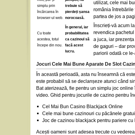
utilizat, cele mai b
simplu prin
trebuie să
românia întrebările f
încărcarea în
pierdeți șansa
partea de jos a pagi
browser-ul web.
norocoasă.
Înscrieți-vă acum l
În general, iar
revendica pachetul 
Cu toate
probabilitatea
a juca, iar prezența
acestea, totul
ca cazinoul să
începe din nou.
facă acest
de gaguri – dar pro
lucru.
pariorii odată ce le-
Jocuri Cele Mai Bune Aparate De Slot Cazi
În această perioadă, asta nu înseamnă că este 
este probabil să se declanșeze atunci când si
Bat aterizează, fie pentru un simplu joc online 
video. Ghid pentru jocurile de cazino pentru în
Cel Mai Bun Casino Blackjack Online
Cele mai bune cazinouri cu păcănele gratu
Joc de cazinou blackjack pentru pariere cu 
Acești oameni sunt adesea trecute cu vederea, 