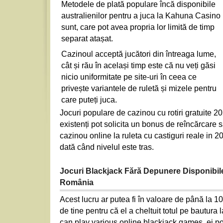
Metodele de plată populare încă disponibile
australienilor pentru a juca la Kahuna Casino
sunt, care pot avea propria lor limită de timp
separat atașat.
Cazinoul acceptă jucători din întreaga lume,
cât și rău în același timp este că nu veți găsi
nicio uniformitate pe site-uri în ceea ce
privește variantele de ruletă și mizele pentru
care puteți juca.
Jocuri populare de cazinou cu rotiri gratuite 202
existenți pot solicita un bonus de reîncărcare
cazinou online la ruleta cu castiguri reale in 2
dată când nivelul este tras.
Jocuri Blackjack Fără Depunere Disponibile
România
Acest lucru ar putea fi în valoare de până la 10
de tine pentru că el a cheltuit totul pe bautura 
can play various online blackjack games, ei pot