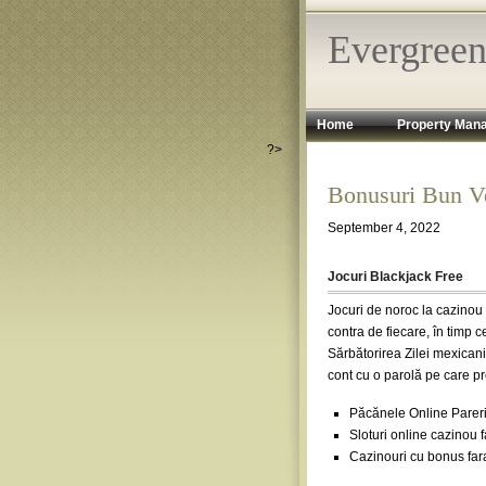
Evergreen
Home
Property Man
?>
Bonusuri Bun Ve
September 4, 2022
Jocuri Blackjack Free
Jocuri de noroc la cazinou 
contra de fiecare, în timp 
Sărbătorirea Zilei mexicanil
cont cu o parolă pe care pro
Păcănele Online Pareri
Sloturi online cazinou 
Cazinouri cu bonus far