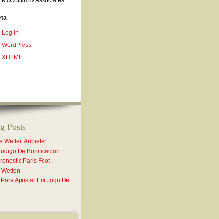
McCollum & Associates
ta
Log in
WordPress
XHTML
og Posts
ne Wetten Anbieter
odigo De Bonificacion
ronostic Paris Foot
 Wetten
o Para Apostar Em Jogo De