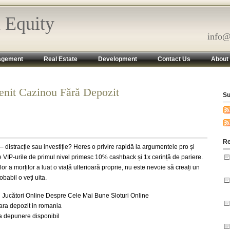
 Equity
info@
agement
Real Estate
Development
Contact Us
About
nit Cazinou Fără Depozit
Su
Re
– distracție sau investiție?
Heres o privire rapidă la argumentele pro și
ce VIP-urile de primul nivel primesc 10% cashback și 1x cerință de pariere.
or a morților a luat o viață ulterioară proprie, nu este nevoie să creați un
babil o veți uita.
 Jucători Online Despre Cele Mai Bune Sloturi Online
fara depozit in romania
a depunere disponibil