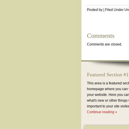
Posted by | Filed Under U
Comments
Comments are closed.
Featured Section #1
This area is a featured sec
homepage where you can w
your website. Here you can
what's new or other things
important to your site visito
Continue reading »