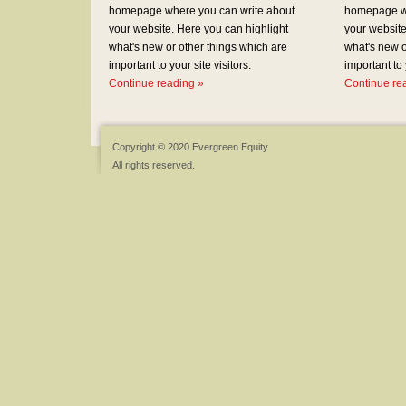
homepage where you can write about
homepage wh
your website. Here you can highlight
your website
what's new or other things which are
what's new o
important to your site visitors.
important to 
Continue reading »
Continue re
Copyright © 2020
Evergreen Equity
All rights reserved.