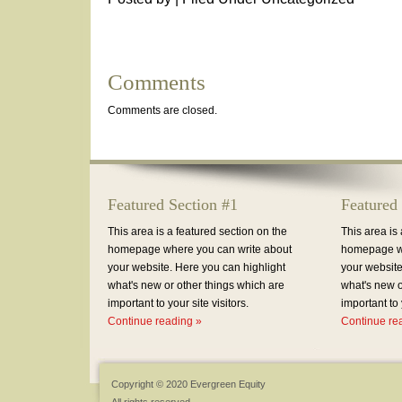
Comments
Comments are closed.
Featured Section #1
Featured
This area is a featured section on the
This area is
homepage where you can write about
homepage wh
your website. Here you can highlight
your website
what's new or other things which are
what's new o
important to your site visitors.
important to 
Continue reading »
Continue re
Copyright © 2020
Evergreen Equity