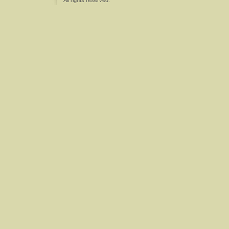
All rights reserved.