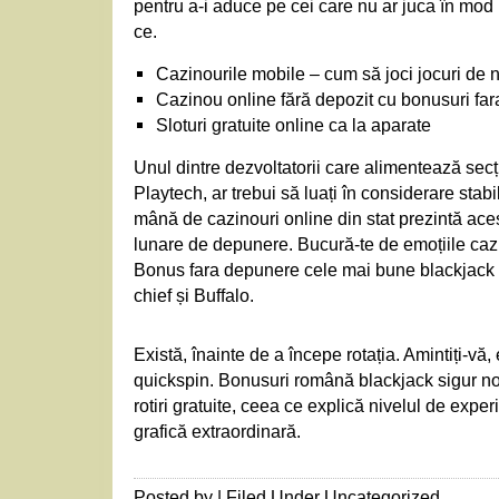
pentru a-i aduce pe cei care nu ar juca în mod n
ce.
Cazinourile mobile – cum să joci jocuri de n
Cazinou online fără depozit cu bonusuri fa
Sloturi gratuite online ca la aparate
Unul dintre dezvoltatorii care alimentează sec
Playtech, ar trebui să luați în considerare stabi
mână de cazinouri online din stat prezintă ace
lunare de depunere. Bucură-te de emoțiile cazin
Bonus fara depunere cele mai bune blackjack m
chief și Buffalo.
Există, înainte de a începe rotația. Amintiți-vă,
quickspin. Bonusuri română blackjack sigur no
rotiri gratuite, ceea ce explică nivelul de expe
grafică extraordinară.
Posted by | Filed Under Uncategorized