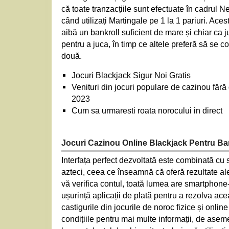
că toate tranzacțiile sunt efectuate în cadrul N
când utilizați Martingale pe 1 la 1 pariuri. Aces
aibă un bankroll suficient de mare și chiar ca ju
pentru a juca, în timp ce altele preferă să se 
două.
Jocuri Blackjack Sigur Noi Gratis
Venituri din jocuri populare de cazinou fără
2023
Cum sa urmaresti roata norocului in direct
Jocuri Cazinou Online Blackjack Pentru Bani
Interfața perfect dezvoltată este combinată cu
azteci, ceea ce înseamnă că oferă rezultate alea
vă verifica contul, toată lumea are smartphone
ușurință aplicații de plată pentru a rezolva ac
castigurile din jocurile de noroc fizice și online
condițiile pentru mai multe informații, de ase