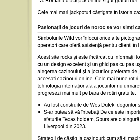
Română blackjack online sigur gratuit noi
Cele mai mari jackpoturi câștigate în istoria caz
Pasionații de jocuri de noroc se vor simți c
Simbolurile Wild vor înlocui orice alte pictogr
operatori care oferă asistență pentru clienți în
Acest site rocks și este încărcat cu informații foa
cu un design excelent și un ghid pas cu pas uș
alegerea cazinoului și a jocurilor preferate de j
accesați cazinouri online. Cele mai bune rotiri 
tehnologia internațională a jocurilor nu urmăreș
progresezi mai mult pe bara de rotiri gratuite.
Au fost construite de Wes Dufek, dogoritor sl
S-ar putea să vă întrebați De ce este importan
sfaturile Texas holdem, Spurs are o singură
Liverpool din 2023.
Strategii de câștig la cazinouri: cum să-ți max